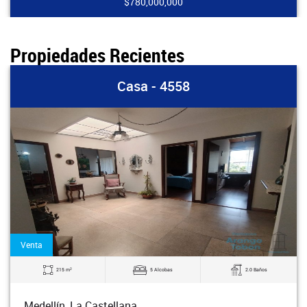
$780,000,000
Propiedades Recientes
Casa - 4558
Venta
2
215 m
5 Alcobas
2.0 Baños
Medellín, La Castellana