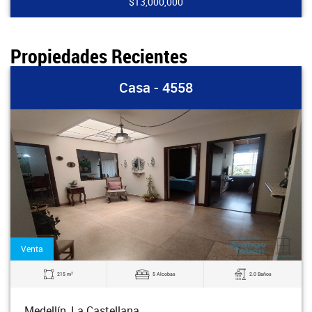
$13,000,000
Propiedades Recientes
Casa - 4558
Venta
2
215 m
5 Alcobas
2.0 Baños
Medellín, La Castellana