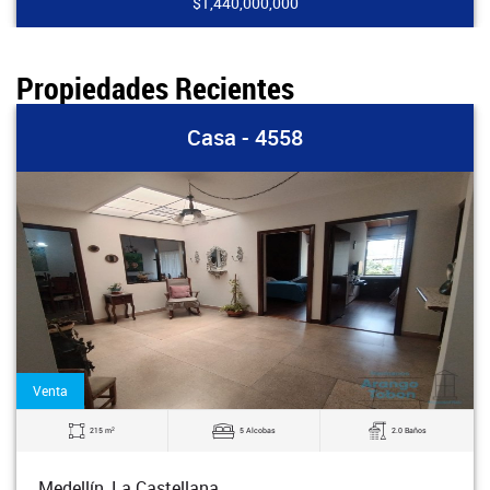
$1,440,000,000
Propiedades Recientes
Casa - 4558
Venta
2
215 m
5 Alcobas
2.0 Baños
Medellín, La Castellana