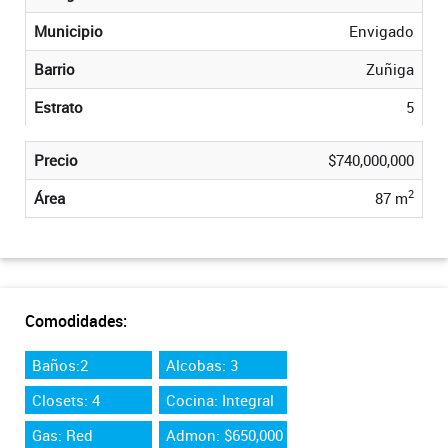
Municipio
Envigado
Barrio
Zuñiga
Estrato
5
Precio
$740,000,000
2
Área
87 m
Comodidades:
Baños:2
Alcobas: 3
Closets: 4
Cocina: Integral
Gas: Red
Admon: $650,000