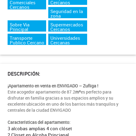
Comerciales
Cercanos
Cercanos
Seguridad en la
zona
Sobre Via
Supermercados
Principal
Cercanos
Transporte
Universidades
Publico Cercano
Cercanas
DESCRIPCIÓN:
¡Apartamento en venta en ENVIGADO – Zuñiga !
Este acogedor apartamento de 87.2
m²
es perfecto para
disfrutar en familia gracias a sus espacios amplios y su
excelente ubicación en uno de los barrios más tranquilos y
centrales de la ciudad ENVIGADO
Características del apartamento:
3 alcobas amplias 4 con clóset
2 Closet en Alcoba Princiapal