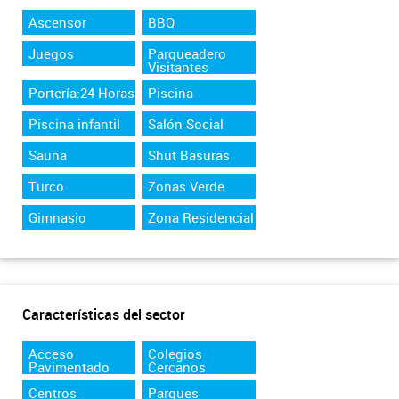
Ascensor
BBQ
Juegos
Parqueadero
Visitantes
Portería:24 Horas
Piscina
Piscina infantil
Salón Social
Sauna
Shut Basuras
Turco
Zonas Verde
Gimnasio
Zona Residencial
Características del sector
Acceso
Colegios
Pavimentado
Cercanos
Centros
Parques