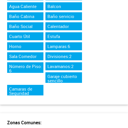
Agua Caliente
Balcon
Baño Cabina
Baño servicio
Baño Social
Calentador
Cuarto Útil
Estufa
Horno
Lamparas:6
Sala Comedor
Divisiones:2
Número de Piso:
Lavamanos:2
6
Garaje cubierto
sencillo
Camaras de
Seguridad
Zonas Comunes: