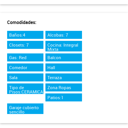
Comodidades:
Baños:4
Alcobas: 7
Closets: 7
Cocina: Integral
Mixta
Gas: Red
Balcon
Comedor
Hall
Sala
Terraza
Tipo de
Zona Ropas
Pisos:CERAMICA
Patios:1
Garaje cubierto
sencillo