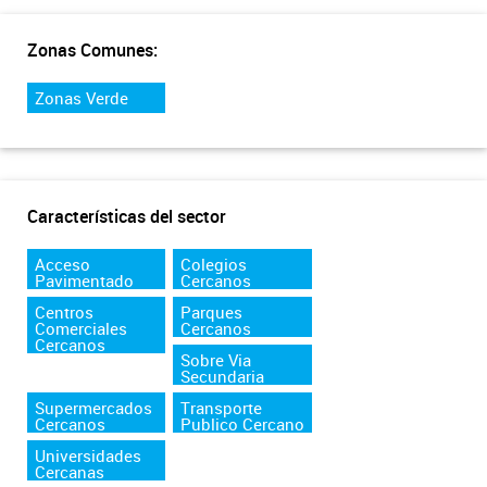
Zonas Comunes:
Zonas Verde
Características del sector
Acceso
Colegios
Pavimentado
Cercanos
Centros
Parques
Comerciales
Cercanos
Cercanos
Sobre Via
Secundaria
Supermercados
Transporte
Cercanos
Publico Cercano
Universidades
Cercanas