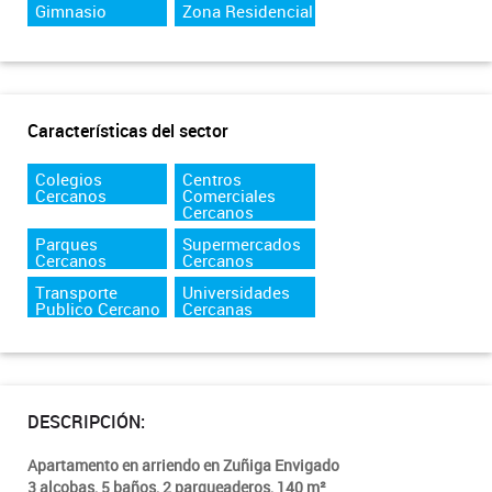
Gimnasio
Zona Residencial
Características del sector
Colegios
Centros
Cercanos
Comerciales
Cercanos
Parques
Supermercados
Cercanos
Cercanos
Transporte
Universidades
Publico Cercano
Cercanas
DESCRIPCIÓN:
Apartamento en arriendo en Zuñiga Envigado
3 alcobas, 5 baños, 2 parqueaderos, 140 m²