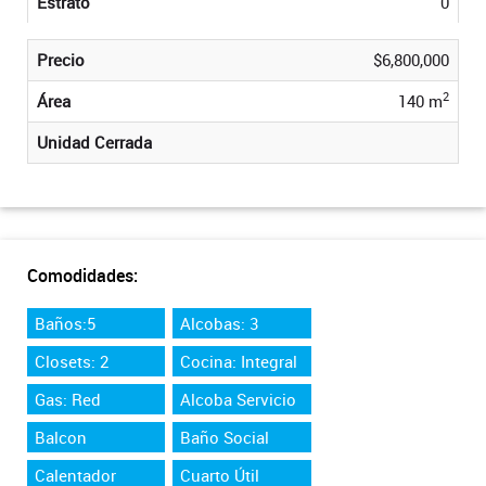
Estrato
0
Precio
$6,800,000
2
Área
140 m
Unidad Cerrada
Comodidades:
Baños:5
Alcobas: 3
Closets: 2
Cocina: Integral
Gas: Red
Alcoba Servicio
Balcon
Baño Social
Calentador
Cuarto Útil