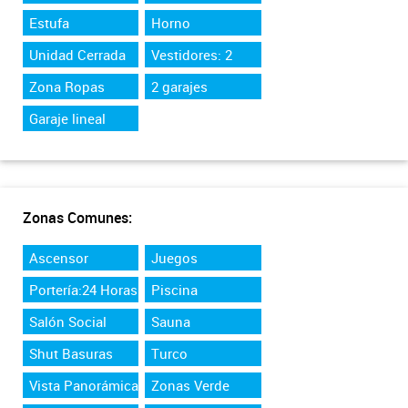
Estufa
Horno
Unidad Cerrada
Vestidores: 2
Zona Ropas
2 garajes
Garaje lineal
Zonas Comunes:
Ascensor
Juegos
Portería:24 Horas
Piscina
Salón Social
Sauna
Shut Basuras
Turco
Vista Panorámica
Zonas Verde