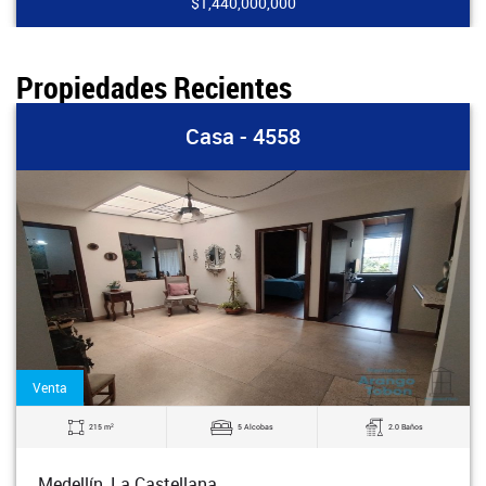
$1,440,000,000
Propiedades Recientes
Casa - 4558
Venta
2
215 m
5 Alcobas
2.0 Baños
Medellín, La Castellana