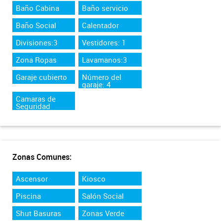
Baño Cabina
Baño servicio
Baño Social
Calentador
Divisiones:3
Vestidores: 1
Zona Ropas
Lavamanos:3
Garaje cubierto
Número del
garaje: 4
Camaras de
Seguridad
Zonas Comunes:
Ascensor
Kiosco
Piscina
Salón Social
Shut Basuras
Zonas Verde