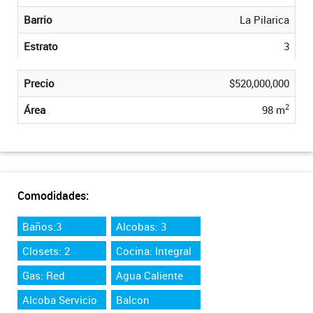
Barrio
La Pilarica
Estrato
3
Precio
$520,000,000
2
Área
98 m
Comodidades:
Baños:3
Alcobas: 3
Closets: 2
Cocina: Integral
Gas: Red
Agua Caliente
Alcoba Servicio
Balcon