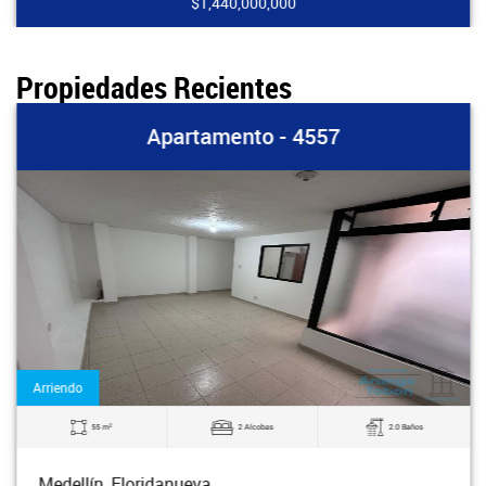
$1,440,000,000
Propiedades Recientes
Apartamento - 4557
Arriendo
2
55 m
2 Alcobas
2.0 Baños
Medellín, Floridanueva