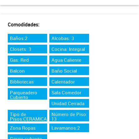
Comodidades:
Baños:2
Alcobas: 3
Closets: 3
Cocina: Integral
Gas: Red
Agua Caliente
Balcon
Baño Social
Bibliotecas
Calentador
Parqueadero
Sala Comedor
Cubierto
Unidad Cerrada
Tipo de
Número de Piso:
Pisos:CERAMICA
13
Zona Ropas
Lavamanos:2
Garaje cubierto