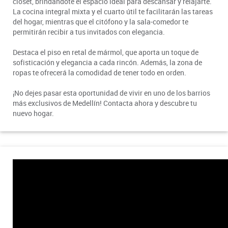
closet, brindándote el espacio ideal para descansar y relajarte.
La cocina integral mixta y el cuarto útil te facilitarán las tareas
del hogar, mientras que el citófono y la sala-comedor te
permitirán recibir a tus invitados con elegancia.
Destaca el piso en retal de mármol, que aporta un toque de
sofisticación y elegancia a cada rincón. Además, la zona de
ropas te ofrecerá la comodidad de tener todo en orden.
¡No dejes pasar esta oportunidad de vivir en uno de los barrios
más exclusivos de Medellín! Contacta ahora y descubre tu
nuevo hogar.